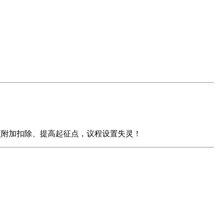
项附加扣除、提高起征点，议程设置失灵！