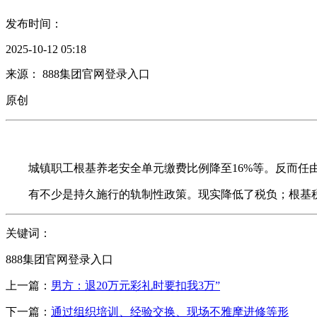
发布时间：
2025-10-12 05:18
来源： 888集团官网登录入口
原创
城镇职工根基养老安全单元缴费比例降至16%等。反而任由
有不少是持久施行的轨制性政策。现实降低了税负；根基税率
关键词：
888集团官网登录入口
上一篇：
男方：退20万元彩礼时要扣我3万”
下一篇：
通过组织培训、经验交换、现场不雅摩进修等形