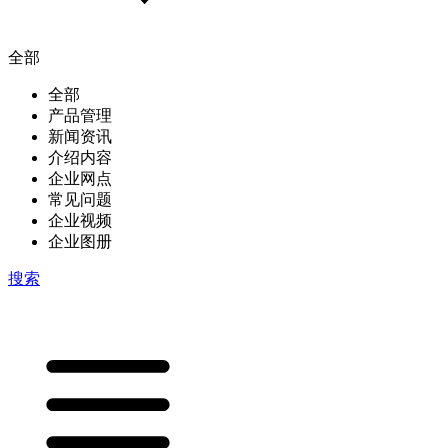
全部
全部
产品管理
新闻资讯
介绍内容
企业网点
常见问题
企业视频
企业图册
搜索