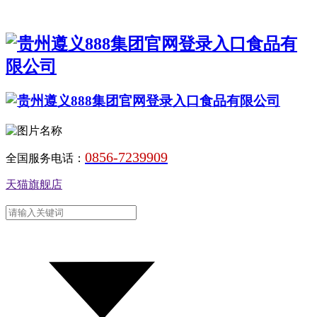
0856-7239909
全国服务电话：
天猫旗舰店