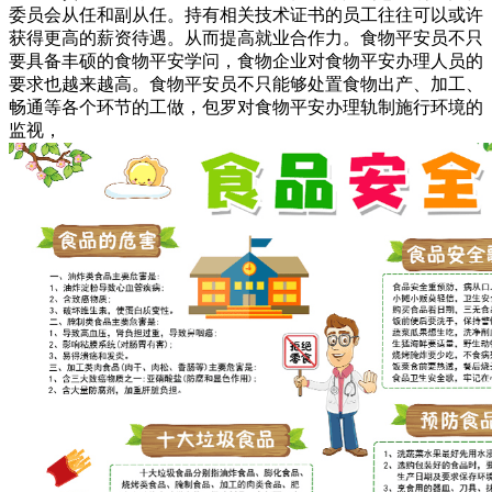
委员会从任和副从任。持有相关技术证书的员工往往可以或许
获得更高的薪资待遇。从而提高就业合作力。食物平安员不只
要具备丰硕的食物平安学问，食物企业对食物平安办理人员的
要求也越来越高。食物平安员不只能够处置食物出产、加工、
畅通等各个环节的工做，包罗对食物平安办理轨制施行环境的
监视，