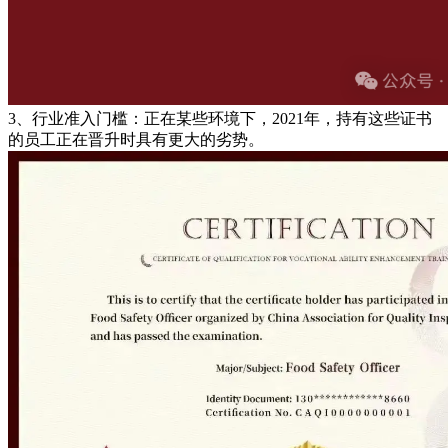
3、行业准入门槛：正在某些环境下，2021年，持有这些证书
的员工正在晋升时具有更大的劣势。