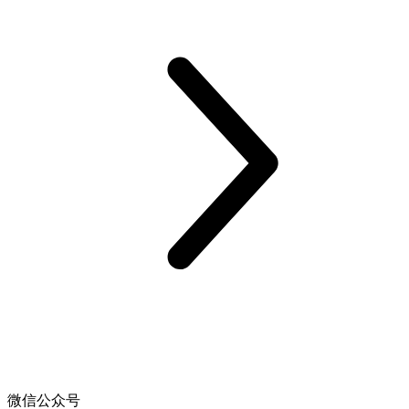
微信公众号