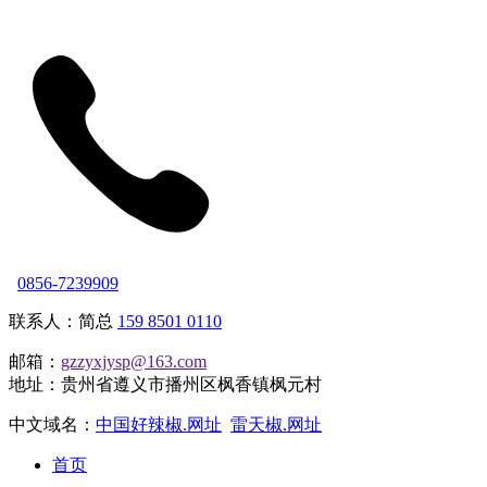
0856-7239909
联系人：简总
159 8501 0110
邮箱：
gzzyxjysp@163.com
地址：贵州省遵义市播州区枫香镇枫元村
中文域名：
中国好辣椒.网址
雷天椒.网址
首页