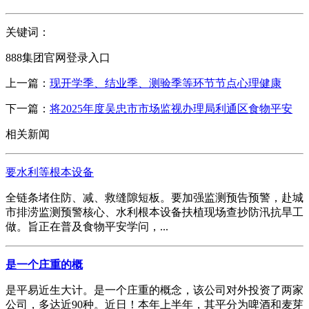
关键词：
888集团官网登录入口
上一篇：
现开学季、结业季、测验季等环节节点心理健康
下一篇：
将2025年度吴忠市市场监视办理局利通区食物平安
相关新闻
要水利等根本设备
全链条堵住防、减、救缝隙短板。要加强监测预告预警，赴城
市排涝监测预警核心、水利根本设备扶植现场查抄防汛抗旱工
做。旨正在普及食物平安学问，...
是一个庄重的概
是平易近生大计。是一个庄重的概念，该公司对外投资了两家
公司，多达近90种。近日！本年上半年，其平分为啤酒和麦芽