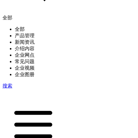
全部
全部
产品管理
新闻资讯
介绍内容
企业网点
常见问题
企业视频
企业图册
搜索