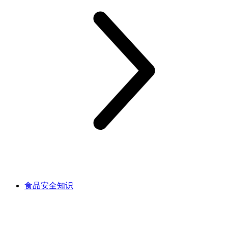
食品安全知识