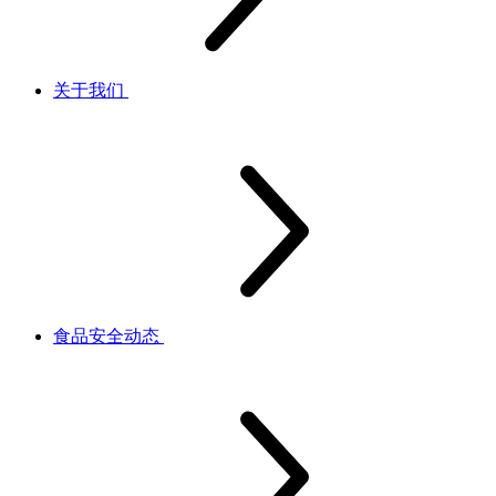
关于我们
食品安全动态