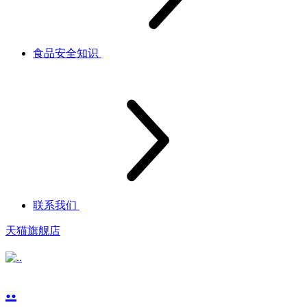
食品安全知识
联系我们
天猫旗舰店
..