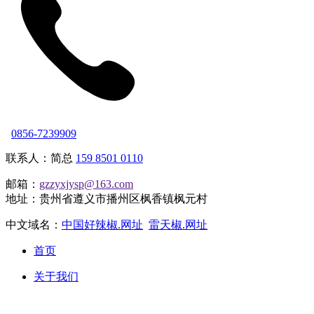
0856-7239909
联系人：简总
159 8501 0110
邮箱：
gzzyxjysp@163.com
地址：贵州省遵义市播州区枫香镇枫元村
中文域名：
中国好辣椒.网址
雷天椒.网址
首页
关于我们