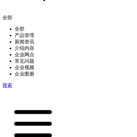
全部
全部
产品管理
新闻资讯
介绍内容
企业网点
常见问题
企业视频
企业图册
搜索