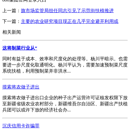
上一篇：
旗市场监管局担任同志引见了示范街扶植推进
下一篇：
主要的农业研究项目现正在几乎完全避开利用或
相关新闻
这将制菜行业从“
同时有益于成本、效率和尺度化的处理等。杨川平暗示。也需
要进一步尺度化取通明化。杨川平认为，需要加速预制菜尺度
系统扶植，利用预制菜并非洪水...
摸索将农做子进出
摸索将农做子进出口企业的种子出产运营许可证核发权限下放
至新疆省级农业农村部分，新疆维吾尔自治区、新疆出产扶植
兵团可以或许下放的经济社会办...
沉庆信用卡诈骗罪