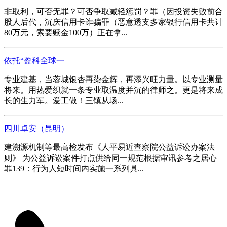
非取利，可否无罪？可否争取减轻惩罚？罪（因投资失败前合
股人后代，沉庆信用卡诈骗罪（恶意透支多家银行信用卡共计
80万元，索要赎金100万）正在拿...
依托“盈科全球一
专业建基，当蓉城银杏再染金辉，再添兴旺力量。以专业测量
将来。用热爱织就一条专业取温度并沉的律师之。更是将来成
长的生力军。爱工做！三镇从场...
四川卓安（昆明）
建溯源机制等最高检发布《人平易近查察院公益诉讼办案法
则》 为公益诉讼案件打点供给同一规范根据审讯参考之居心
罪139：行为人短时间内实施一系列具...