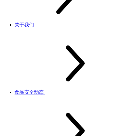
关于我们
食品安全动态