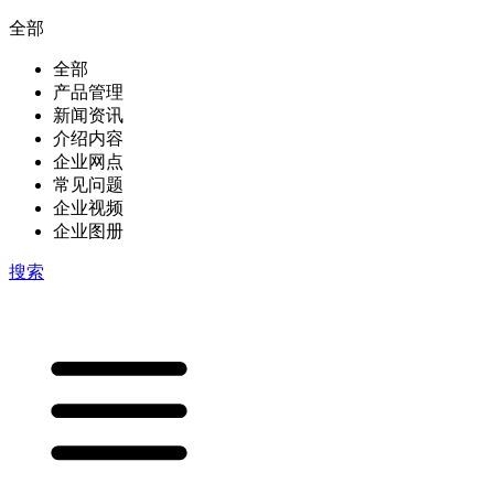
全部
全部
产品管理
新闻资讯
介绍内容
企业网点
常见问题
企业视频
企业图册
搜索