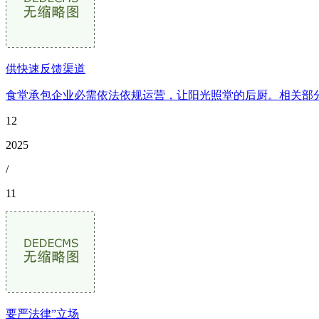
供快速反馈渠道
食堂承包企业必需依法依规运营，让阳光照堂的后厨。相关部分
12
2025
/
11
要严法律”立场