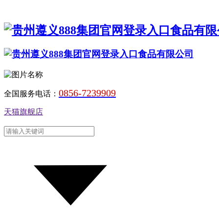
0856-7239909
全国服务电话：
天猫旗舰店