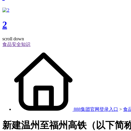
2
scroll down
食品安全知识
888集团官网登录入口
>
食
新建温州至福州高铁（以下简