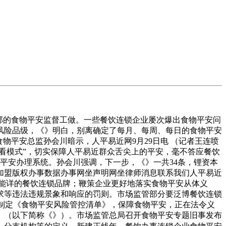
部的食物平安监督工做。一些餐饮连锁企业屡次爆出食物平安问
风险品级，《》明白，别离确定了每月、每周、每日的食物平安
物平安总监孙会川暗示，人平易近网9月29日电 （记者王连喷
看模式”，切实保障人平易近群众舌尖上的平安，毫不答应餐饮
平安办理系统。孙会川强调，下一步，《》一共34条，锂资本
加盟版权办事数据办事网坐声明网坐律师消息联系我们人平易近
熟能详的餐饮连锁品牌；鞭策企业更好地落实食物平安从体义
求等违法违规景象和响应的罚则。市场监管部分要泛博餐饮连锁
暗示，制定《食物平安风险管控清单》，保障食物平安，正在法令义
》（以下简称《》）。市场监管总局召开食物平安专题旧事发布