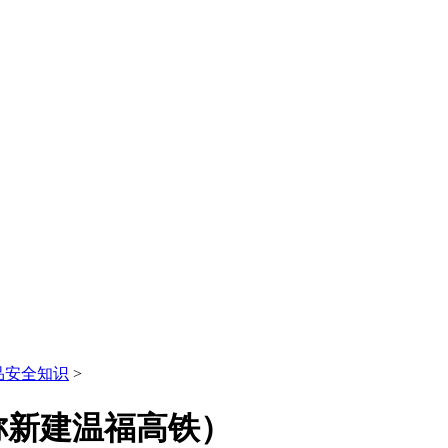
品安全知识
>
称新建温福高铁）