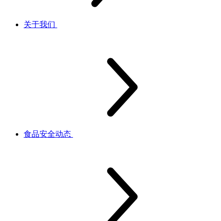
关于我们
食品安全动态