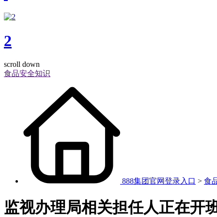
2
scroll down
食品安全知识
888集团官网登录入口
>
食
监视办理局相关担任人正在开