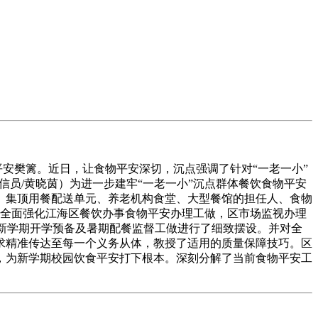
安樊篱。近日，让食物平安深切，沉点强调了针对“一老一小”
信员/黄晓茵）为进一步建牢“一老一小”沉点群体餐饮食物平安
、集顶用餐配送单元、养老机构食堂、大型餐馆的担任人、食物
，全面强化江海区餐饮办事食物平安办理工做，区市场监视办理
是新学期开学预备及暑期配餐监督工做进行了细致摆设。并对全
求精准传达至每一个义务从体，教授了适用的质量保障技巧。区
，为新学期校园饮食平安打下根本。深刻分解了当前食物平安工