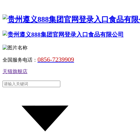
0856-7239909
全国服务电话：
天猫旗舰店