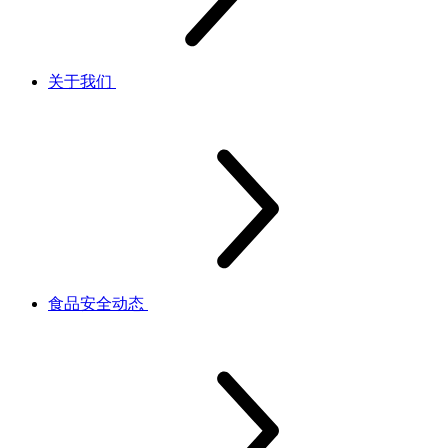
关于我们
食品安全动态