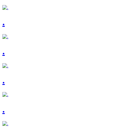
.
.
.
.