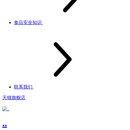
食品安全知识
联系我们
天猫旗舰店
..