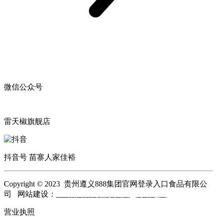
微信公众号
雷天椒旗舰店
抖音号 苗寨人家佳裕
Copyright © 2023 贵州遵义888集团官网登录入口食品有限公
司 网站建设：
888集团官网登录入口
网站地图
营业执照