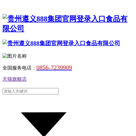
0856-7239909
全国服务电话：
天猫旗舰店