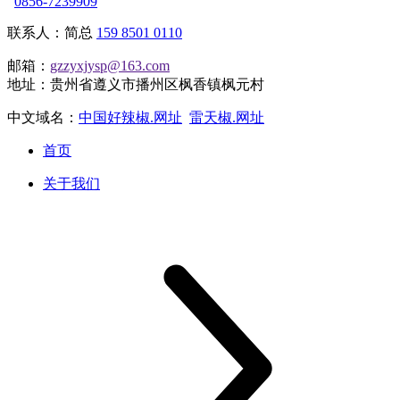
0856-7239909
联系人：简总
159 8501 0110
邮箱：
gzzyxjysp@163.com
地址：贵州省遵义市播州区枫香镇枫元村
中文域名：
中国好辣椒.网址
雷天椒.网址
首页
关于我们